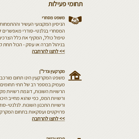
תחומי פעילות
משפט מסחרי
הניסיון המקצועי העשיר וההתמחות
המסחרי בגלנטי-סודרי מאפשרים ל
טיפול כולל, המקיף את כלל הצרכי
בניהול חברה או עסק - הכול תחת קו
>> לחצו להרחבה
מקרקעין ונדל"ן
משפט המקרקעין הינו תחום מורכב,
מעמיק במספר רב של תתי תחומים. 
הרשויות השונות, דוגמת רשויות מק
ורשויות המס, כפי שהוא מחייב היכרו
ורשויות התכנון השונות. לגלנטי-סודר
פרויקטים ועסקאות בתחום המקרקעי
>> לחצו להרחבה
תכנון ובנייה