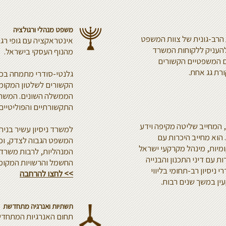
משפט מנהלי ורגולציה
 הרב-גונית של צוות המשפט
אינטראקציה עם גופי רגו
העניק ללקוחות המשרד
מהנוף העסקי בישראל.
ם המשפטיים הקשורים
רת גג אחת.
גלנטי-סודרי מתמחה בכל
הקשורים לשלטון המקומי
הממשלה השונים. המשרד
התקשורתיים והפוליטיים
 המחייב שליטה מקיפה וידע
למשרד ניסיון עשיר בניהו
הוא מחייב היכרות עם
המשפט הגבוה לצדק, וכן 
ומיות, מינהל מקרקעי ישראל
המנהליות, לרבות משרד 
ת עם דיני התכנון והבנייה
החשמל והרשויות המקומי
י ניסיון רב-תחומי בליווי
>> לחצו להרחבה
ן במשך שנים רבות.
תשתיות ואנרגיה מתחדשת
תחום האנרגיות המתחדש