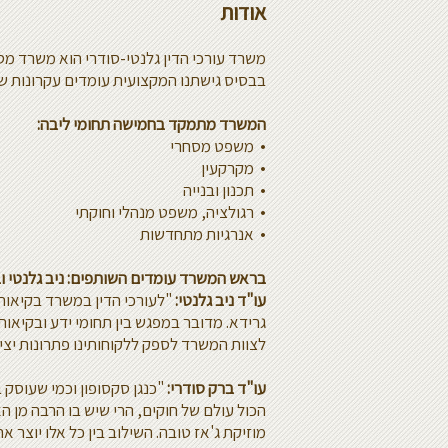
אודות
משרד עורכי הדין גלנטי-סודרי הוא משרד מסח
בבסיס גישתנו המקצועית עומדים עקרונות של 
המשרד מתמקד בחמישה תחומי ליבה:
• משפט מסחרי
• מקרקעין
• תכנון ובנייה
• רגולציה, משפט מנהלי וחוקתי
• אנרגיות מתחדשות
בראש המשרד עומדים השותפים: ניב גלנטי וב
עו"ד ניב גלנטי:
"לעורכי הדין במשרד בקיאות 
גרידא. מדובר במפגש בין תחומי ידע ובקיאות
לצוות המשרד לספק ללקוחותינו פתרונות יצי
עו"ד ברק סודרי:
"כנגן סקסופון וכמי שעוסק 
הכול עולם של חוקים, הרי שיש בו הרבה מן הא
מוזיקת ג'אז טובה. השילוב בין כל אלו יוצר 